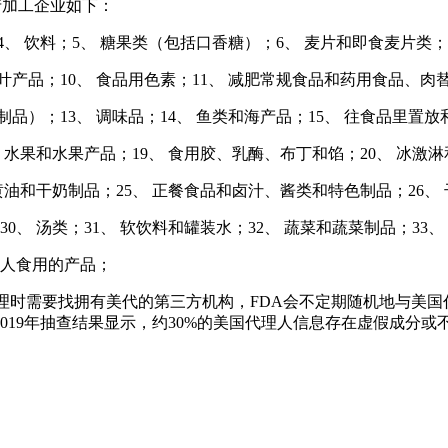
生产加工企业如下：
4、 饮料；5、 糖果类（包括口香糖）；6、 麦片和即食麦片类；
茶叶产品；10、 食品用色素；11、 减肥常规食品和药用食品、肉
品）；13、 调味品；14、 鱼类和海产品；15、 往食品里
、 水果和水果产品；19、 食用胶、乳酶、布丁和馅；20、 冰激
、黄油和干奶制品；25、 正餐食品和卤汁、酱类和特色制品；26、
30、 汤类；31、 软饮料和罐装水；32、 蔬菜和蔬菜制品；3
供人食用的产品；
办理时需要找拥有美代的第三方机构，FDA会不定期随机地与美国
19年抽查结果显示，约30%的美国代理人信息存在虚假成分或