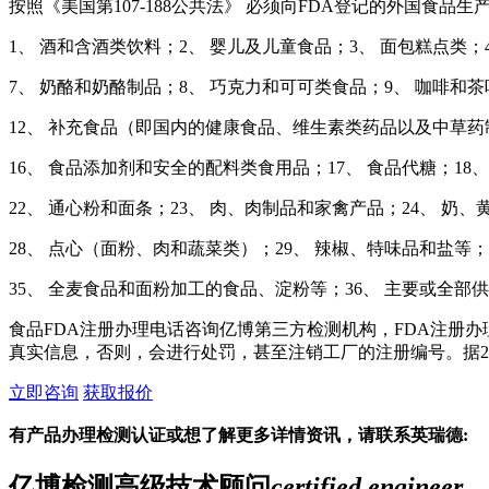
按照《美国第107-188公共法》 必须向FDA登记的外国食品
1、 酒和含酒类饮料；2、 婴儿及儿童食品；3、 面包糕点类；
7、 奶酪和奶酪制品；8、 巧克力和可可类食品；9、 咖啡和
12、 补充食品（即国内的健康食品、维生素类药品以及中草药制
16、 食品添加剂和安全的配料类食用品；17、 食品代糖；18
22、 通心粉和面条；23、 肉、肉制品和家禽产品；24、 奶
28、 点心（面粉、肉和蔬菜类）；29、 辣椒、特味品和盐等；
35、 全麦食品和面粉加工的食品、淀粉等；36、 主要或全部
食品FDA注册办理电话咨询亿博第三方检测机构，FDA注册
真实信息，否则，会进行处罚，甚至注销工厂的注册编号。据20
立即咨询
获取报价
有产品办理检测认证或想了解更多详情资讯，请联系英瑞德:
亿博检测高级技术顾问
certified engineer