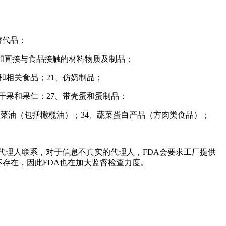
替代品；
置放和直接与食品接触的材料物质及制品；
淋和相关食品；21、仿奶制品；
 干果和果仁；27、带壳蛋和蛋制品；
3、 菜油（包括橄榄油）；34、蔬菜蛋白产品（方肉类食品）；
代理人联系，对于信息不真实的代理人，FDA会要求工厂提供
不存在，因此FDA也在加大监督检查力度。